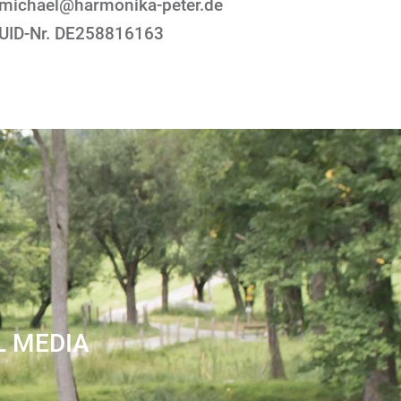
michael@harmonika-peter.de
UID-Nr. DE258816163
L MEDIA