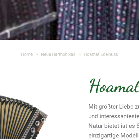
Home
>
Neue Harmonikas
>
Hoamat Edelnuss
Hoamat
Mit größter Liebe 
und interessantest
Natur bietet ist es
einzigartige Modellv